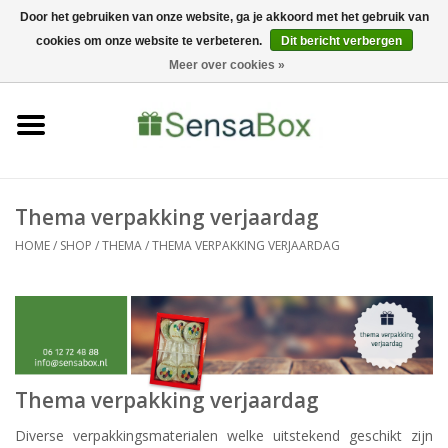
Door het gebruiken van onze website, ga je akkoord met het gebruik van
cookies om onze website te verbeteren.
Dit bericht verbergen
06-22022900
0 Artikelen - €0,00
Meer over cookies »
Home
Shop
Bewerkingen
Thema verpakking verjaardag
HOME
/
SHOP
/
THEMA
/
THEMA VERPAKKING VERJAARDAG
Nieuws
Thema verpakking verjaardag
Diverse verpakkingsmaterialen welke uitstekend geschikt zijn