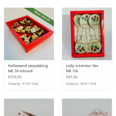
Hollewand verpakking
Lolly interieur tbv
NR.7A inhoud:
NR.7/A
175x120x25mm
€103,00
€41,00
Stukprijs : €1,03 / Stuk
Stukprijs : €0,41 / Stuk