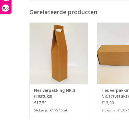
9,0
Gerelateerde producten
Een wijnfles als relatie geschenk
Geef jij al je rela
is altijd een leuk bedankje.
fles wijn? Verpa
Verpak je wijnflessen in deze
onze luxe fles ve
leuke wijnfles verpakking.
in het bruin open
standaard leverbaar in het
per 10 s
opengolf bruin en al vanaf 10
TOEVOEGEN AAN
stuks.
TOEVOEGEN AAN WINKELWAGEN
Fles verpakking NR.3
Fles verpakki
(10stuks)
NR.1(10stuks)
€17,50
€13,00
Stukprijs : €1,75 / Stuk
Stukprijs : €1,30 /