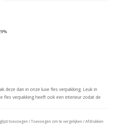
 29%
rpak deze dan in onze luxe fles verpakking. Leuk in
e fles verpakking heeft ook een interieur zodat de
glijst toevoegen
/
Toevoegen om te vergelijken
/
Afdrukken
ons geen probleem!
o@sensabox.nl
.