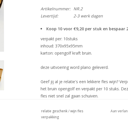
Artikelnummer:
NR.2
Levertijd:
2-3 werk dagen
Koop 10 voor €9,20 per stuk en bespaar
verpakt per: 10stuks
inhoud: 370x95x95mm
karton: opengolf kraft bruin.
deze uitvoering word plano geleverd.
Geef jij al je relatie's een lekkere fles wijn? Ve
het bruin opengolf en verpakt per 10 stuks. Dez
fles niet snel zal gaan schuiven.
relatie geschenk
/
wijn fles
Aan verlan
Grotere hoeveelheden bestellen ? Dat is bij 
verpakking
Neem vrijblijvend contact met ons op via
inf