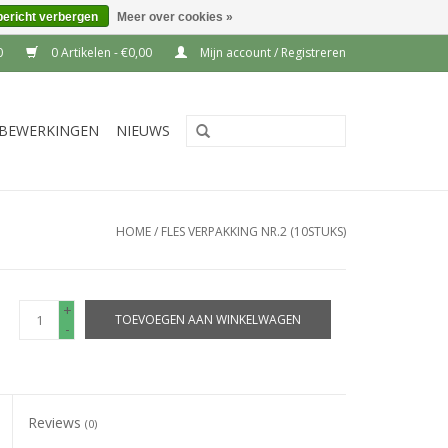
bericht verbergen
Meer over cookies »
0
0 Artikelen - €0,00
Mijn account / Registreren
BEWERKINGEN
NIEUWS
HOME
/
FLES VERPAKKING NR.2 (10STUKS)
+
TOEVOEGEN AAN WINKELWAGEN
-
Reviews
(0)