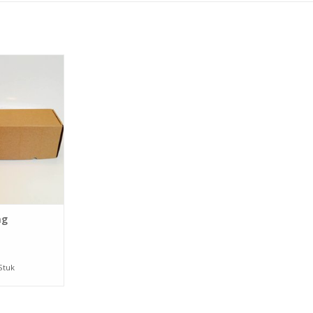
tie's een lekkere
k deze dan in
rpakking. Leuk
golf en verpakt
tuks.
 WINKELWAGEN
ng
 Stuk