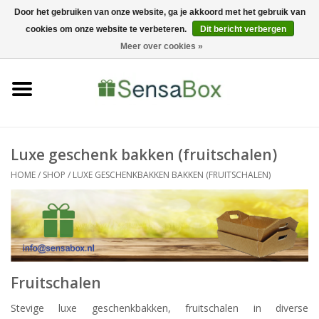
Door het gebruiken van onze website, ga je akkoord met het gebruik van
cookies om onze website te verbeteren.
Dit bericht verbergen
06-22022900
0 Artikelen - €0,00
Meer over cookies »
Home
Shop
Bewerkingen
Luxe geschenk bakken (fruitschalen)
HOME
/
SHOP
/
LUXE GESCHENKBAKKEN BAKKEN (FRUITSCHALEN)
Nieuws
Fruitschalen
Stevige luxe geschenkbakken, fruitschalen in diverse