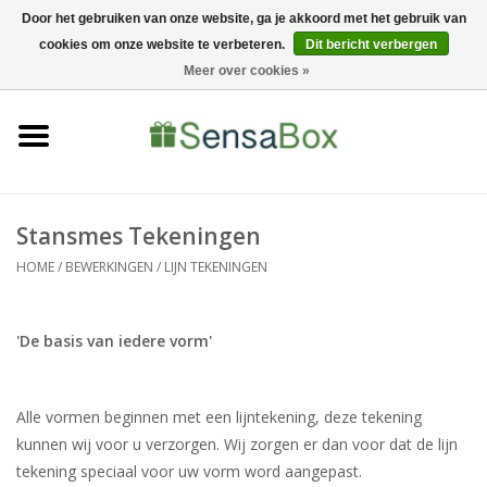
Door het gebruiken van onze website, ga je akkoord met het gebruik van
cookies om onze website te verbeteren.
Dit bericht verbergen
06-22022900
0 Artikelen - €0,00
Meer over cookies »
Home
Shop
Bewerkingen
Stansmes Tekeningen
HOME
/
BEWERKINGEN
/
LIJN TEKENINGEN
Nieuws
'De basis van iedere vorm'
Alle vormen beginnen met een lijntekening, deze tekening
kunnen wij voor u verzorgen. Wij zorgen er dan voor dat de lijn
tekening speciaal voor uw vorm word aangepast.