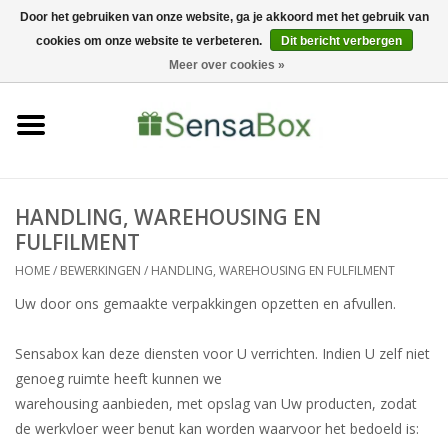
Door het gebruiken van onze website, ga je akkoord met het gebruik van
cookies om onze website te verbeteren.
Dit bericht verbergen
06-22022900
0 Artikelen - €0,00
Meer over cookies »
Home
Shop
Bewerkingen
HANDLING, WAREHOUSING EN
FULFILMENT
Nieuws
HOME
/
BEWERKINGEN
/
HANDLING, WAREHOUSING EN FULFILMENT
Uw door ons gemaakte verpakkingen opzetten en afvullen.
Sensabox kan deze diensten voor U verrichten. Indien U zelf niet
genoeg ruimte heeft kunnen we
warehousing aanbieden, met opslag van Uw producten, zodat
de werkvloer weer benut kan worden waarvoor het bedoeld is: