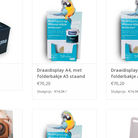
draaidisplay dat opmaat
draaidispla
NKELWAGEN
gemaakt word.
gemaak
Dit folder bakje heeft heeft een
Dit folder bakj
achterplat van A4 en een bakje
achterplat van
voor een A5 folder staand.
voor een
TOEVOEGEN AAN WINKELWAGEN
TOEVOEGEN AA
Draaidisplay A4, met
Draaidisplay
folderbakje A5 staand
folderbakje 
€70,20
€70,20
Stukprijs : €14,04 /
Stukprijs : €14,04
A5
Een folterbakje dat opmaat
Deze kartonnen
gemaakt word, u kunt dus zelf de
geschikt voor 
NKELWAGEN
maten en vorm bepalen!
Deze Standaa
wel ezels geno
TOEVOEGEN AAN WINKELWAGEN
2zijden wit en 