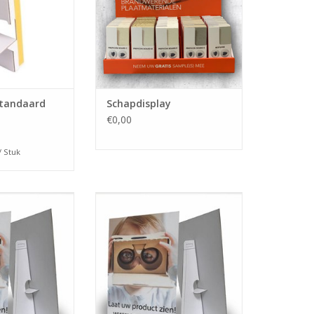
dige tape.
N WINKELWAGEN
standaard
Schapdisplay
€0,00
/ Stuk
onbankdisplay om
Een handige toonbankdisplay om
 trekken van uw
de aandacht te trekken van uw
nten.
klanten.
N WINKELWAGEN
TOEVOEGEN AAN WINKELWAGEN