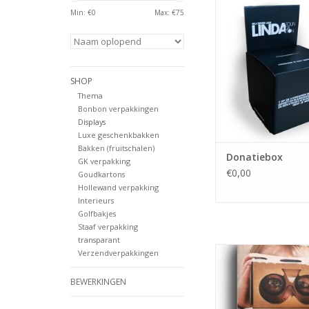
Min: €
0
Max: €
75
TOEVOEGEN AAN WI
SHOP
Thema
Bonbon verpakkingen
Displays
Luxe geschenkbakken
Bakken (fruitschalen)
Donatiebox
GK verpakking
€0,00
Goudkartons
Hollewand verpakking
Interieurs
Golfbakjes
Staaf verpakking
transparant
Folderbakje 
Verzendverpakkingen
TOEVOEGEN AAN WI
BEWERKINGEN