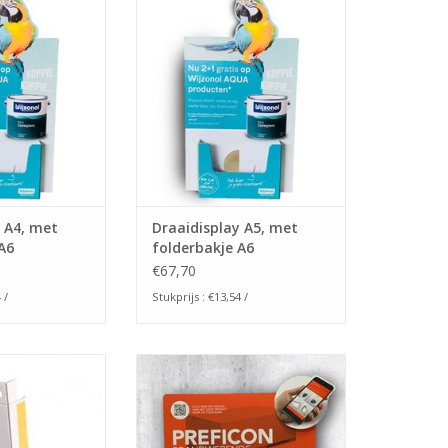
y dat opmaat
draaidisplay dat opmaat
t word.
gemaakt word.
e heeft heeft een
Dit folder bakje heeft inhoudt
 A4 en een bakje
t.b.v. A6 flyers c.q. brochure's
 A6 folder
staand A6 formaat.
N WINKELWAGEN
TOEVOEGEN AAN WINKELWAGEN
 A4, met
Draaidisplay A5, met
A6
folderbakje A6
€67,70
 /
Stukprijs : €13,54 /
 standaard zijn
Laat je product uit het schap
diverse panelen.
springen met een display!
rds worden ook
TOEVOEGEN AAN WINKELWAGEN
emd. Ze zijn aan
voorzien van een