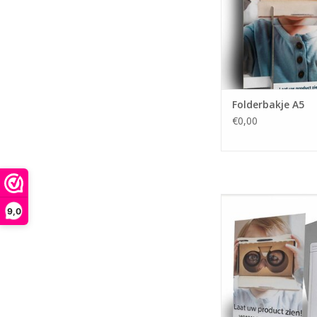
Folderbakje A5
€0,00
Een handige toonban
9,0
de aandacht te trek
klanten.
TOEVOEGEN AAN WI