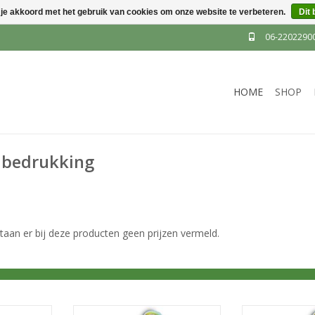
 je akkoord met het gebruik van cookies om onze website te verbeteren.
Dit 
06-2202290
HOME
SHOP
 bedrukking
an er bij deze producten geen prijzen vermeld.
preken.
Een folder bakje of ook wel
Een folder ba