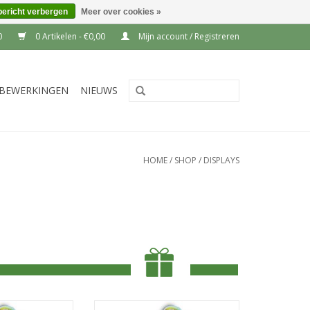
bericht verbergen
Meer over cookies »
0
0 Artikelen - €0,00
Mijn account / Registreren
BEWERKINGEN
NIEUWS
HOME
/
SHOP
/
DISPLAYS
kje of ook wel
Een folder bakje of ook wel