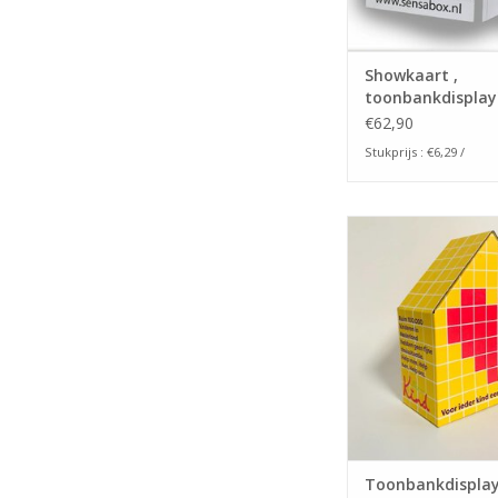
Showkaart ,
toonbankdisplay'
€62,90
Stukprijs : €6,29 /
Een kartonnen toonb
zorgt er voor dat kla
laatste moment 
aankoop doe
TOEVOEGEN AAN WI
Toonbankdispla