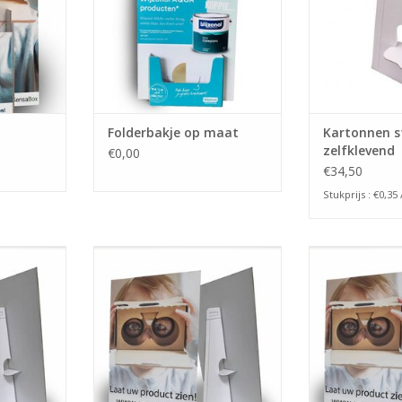
dubbelzij
TOEVOEGEN AA
Folderbakje op maat
Kartonnen 
zelfklevend
€0,00
€34,50
Stukprijs : €0,35 
kdisplay om
Een handige toonbankdisplay om
Een handige to
ken van uw
de aandacht te trekken van uw
de aandacht te
klanten.
kla
NKELWAGEN
TOEVOEGEN AAN WINKELWAGEN
TOEVOEGEN AA