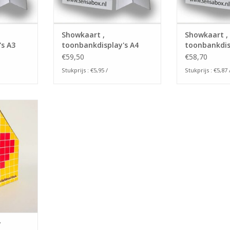
Showkaart ,
Showkaart ,
s A3
toonbankdisplay's A4
toonbankdis
€59,50
€58,70
Stukprijs : €5,95 /
Stukprijs : €5,87 
ankdisplay
nten op het
nog een
n.
NKELWAGEN
y