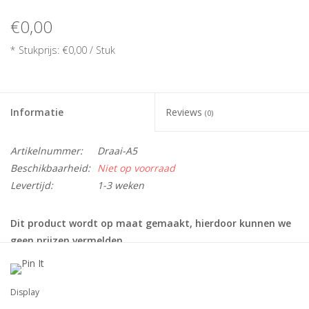
€0,00
* Stukprijs: €0,00 / Stuk
Informatie
Reviews
(0)
Artikelnummer:
Draai-A5
Beschikbaarheid:
Niet op voorraad
Levertijd:
1-3 weken
Dit product wordt op maat gemaakt, hierdoor kunnen we
geen prijzen vermelden.
Heeft u hier vragen over ? neem dan gerust
contact
met
ons op
Display
Hoe lever ik het aan?