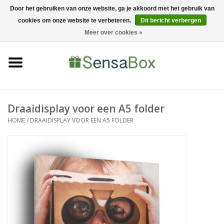
Door het gebruiken van onze website, ga je akkoord met het gebruik van
cookies om onze website te verbeteren.
Dit bericht verbergen
06-22022900
0 Artikelen - €0,00
Meer over cookies »
Home
Shop
Bewerkingen
Draaidisplay voor een A5 folder
HOME
/
DRAAIDISPLAY VOOR EEN A5 FOLDER
Nieuws