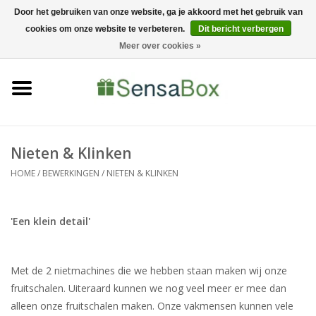
Door het gebruiken van onze website, ga je akkoord met het gebruik van
cookies om onze website te verbeteren.
Dit bericht verbergen
06-22022900
0 Artikelen - €0,00
Meer over cookies »
Home
Shop
Bewerkingen
Nieten & Klinken
HOME
/
BEWERKINGEN
/
NIETEN & KLINKEN
Nieuws
'Een klein detail'
Met de 2 nietmachines die we hebben staan maken wij onze
fruitschalen. Uiteraard kunnen we nog veel meer er mee dan
alleen onze fruitschalen maken. Onze vakmensen kunnen vele