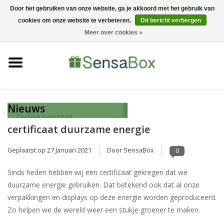
Door het gebruiken van onze website, ga je akkoord met het gebruik van
cookies om onze website te verbeteren.
Dit bericht verbergen
0347-373184
0 Artikelen - €0,00
Meer over cookies »
Home
Shop
Bewerkingen
Nieuws
← Oudere berichten
certificaat duurzame energie
Nieuws
Geplaatst op
27 Januari 2021
Door SensaBox
0
Sinds heden hebben wij een certificaat gekregen dat we
duurzame energie gebruiken. Dat betekend ook dat al onze
verpakkingen en displays op deze energie worden geproduceerd.
Zo helpen we de wereld weer een stukje groener te maken.