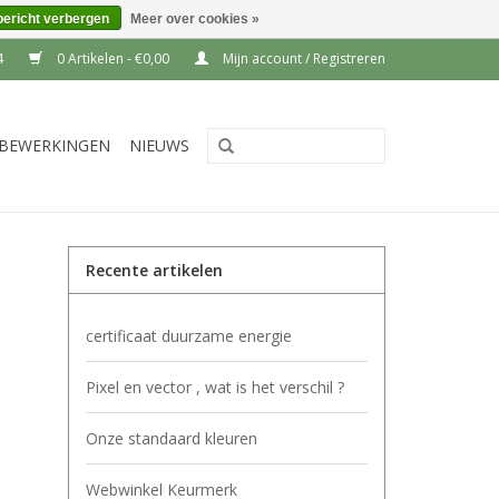
bericht verbergen
Meer over cookies »
4
0 Artikelen - €0,00
Mijn account / Registreren
BEWERKINGEN
NIEUWS
Recente artikelen
certificaat duurzame energie
Pixel en vector , wat is het verschil ?
Onze standaard kleuren
Webwinkel Keurmerk