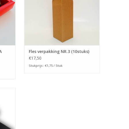
TOEVOEGEN AAN WINKELWAGEN
A
Fles verpakking NR.3 (10stuks)
€17,50
Stukprijs : €1,75 / Stuk
. 30 cm.
GEN