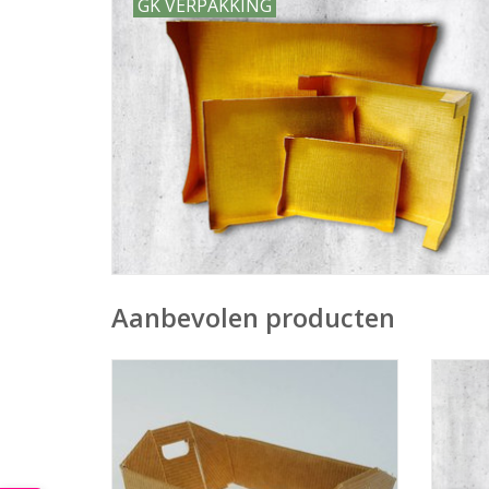
GK VERPAKKING
Aanbevolen producten
Fruitbak 350x250x110mm (10stuks)
Verzen
TOEVOEGEN AAN WINKELWAGEN
TO