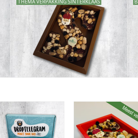
THEMA VERPAKKING SINTERKLAAS
B
dverpakking op maat laten maken?
Deze verpakking is in veel kle
Dit kan bij SensaBox.nl!
beschikbaar en heeft een inhou
175x120x25mm. Ze zit per 100 
EVOEGEN AAN WINKELWAGEN
verpakt.
TOEVOEGEN AAN WINKELWA