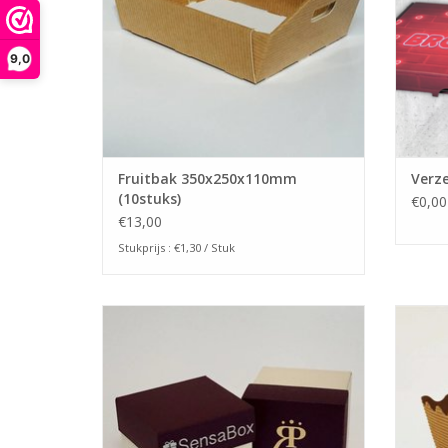
9,0
Fruitbak 350x250x110mm
Verz
(10stuks)
€0,00
€13,00
Stukprijs : €1,30 / Stuk
Kubus verpakking 80x80x80mm (25stuks)
Golfb
TOEVOEGEN AAN WINKELWAGEN
TO