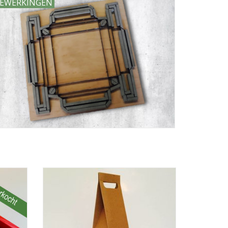
EWERKINGEN
uren
Een wijnfles als relatie geschenk is altijd
d van
een leuk bedankje. Verpak je wijnflessen in
stuks
deze leuke wijnfles verpakking. standaard
leverbaar in het opengolf bruin en al vanaf
10 stuks.
GEN