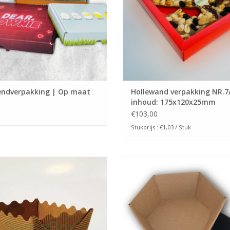
endverpakking | Op maat
Hollewand verpakking NR.7
inhoud: 175x120x25mm
€103,00
Stukprijs : €1,03 / Stuk
akje NR. GBE2 Eco bruin (50 stuks)
6 kantige kartonnen fruitbak van ca
per 10 stuks verpakt
EVOEGEN AAN WINKELWAGEN
TOEVOEGEN AAN WINKELWA