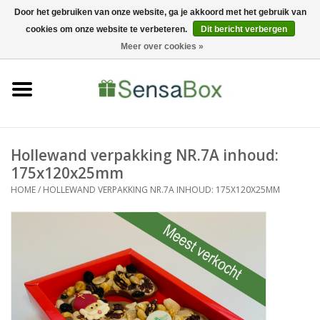
Door het gebruiken van onze website, ga je akkoord met het gebruik van
cookies om onze website te verbeteren.
Dit bericht verbergen
06-22022900
0 Artikelen - €0,00
Meer over cookies »
Home
Shop
Bewerkingen
Hollewand verpakking NR.7A inhoud:
175x120x25mm
Nieuws
HOME
/
HOLLEWAND VERPAKKING NR.7A INHOUD: 175X120X25MM