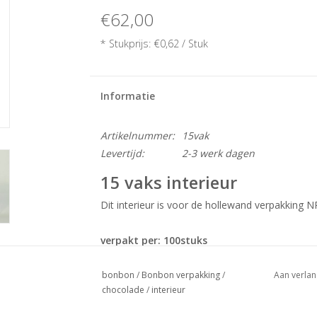
€62,00
* Stukprijs: €0,62 / Stuk
Informatie
Artikelnummer:
15vak
Levertijd:
2-3 werk dagen
15 vaks interieur
Dit interieur is voor de hollewand verpakking N
verpakt per: 100stuks
Al onze interieurs zijn standaart voedsel veili
bonbon
/
Bonbon verpakking
/
Aan verlan
chocolade
/
interieur
Let op:
Interieur word zonder verpakking gelev