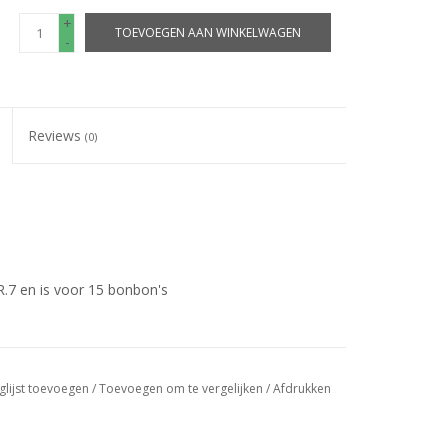
+
TOEVOEGEN AAN WINKELWAGEN
-
Reviews
(0)
R.7 en is voor 15 bonbon's
g gelamineerd en worden
glijst toevoegen
/
Toevoegen om te vergelijken
PLANO
geleverd
/
Afdrukken
erd.