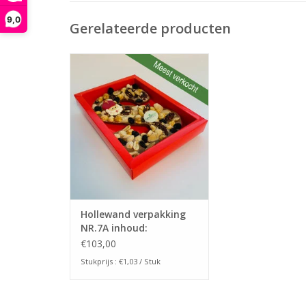
9,0
Gerelateerde producten
Deze verpakking is in veel
kleuren beschikbaar en heeft
een inhoud van 175x120x25mm.
Ze zit per 100 stuks verpakt.
TOEVOEGEN AAN WINKELWAGEN
Hollewand verpakking
NR.7A inhoud:
175x120x25mm
€103,00
Stukprijs : €1,03 / Stuk