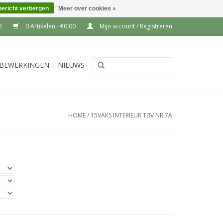
bericht verbergen
Meer over cookies »
0
0 Artikelen - €0,00
Mijn account / Registreren
BEWERKINGEN
NIEUWS
HOME
/
15VAKS INTERIEUR TBV NR.7A