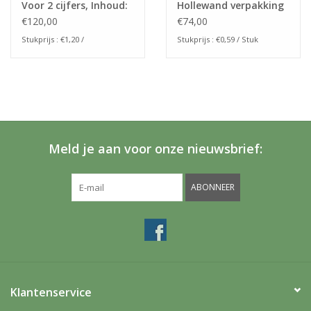
Voor 2 cijfers, Inhoud:
Hollewand verpakking
175x240x24mm
NR115A
€120,00
€74,00
Stukprijs : €1,20 /
Stukprijs : €0,59 / Stuk
Meld je aan voor onze nieuwsbrief:
ABONNEER
Klantenservice