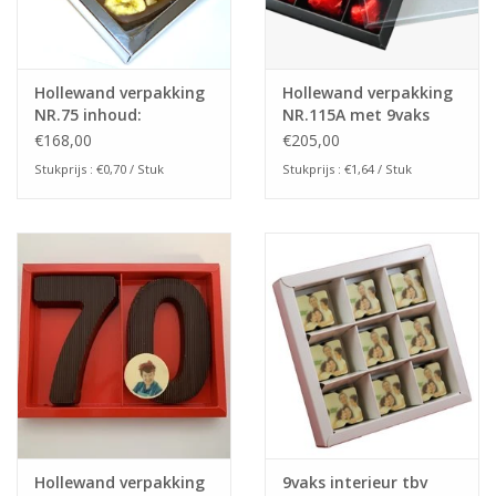
Hollewand verpakking
Hollewand verpakking
NR.75 inhoud:
NR.115A met 9vaks
75x75x25mm
interieur (125stuks)
€168,00
€205,00
(240stuks)
Stukprijs : €0,70 / Stuk
Stukprijs : €1,64 / Stuk
Hollewand verpakking
9vaks interieur tbv