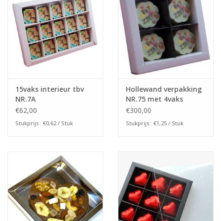
15vaks interieur tbv
Hollewand verpakking
NR.7A
NR.75 met 4vaks
interieur (240stuks)
€62,00
€300,00
Stukprijs : €0,62 / Stuk
Stukprijs : €1,25 / Stuk