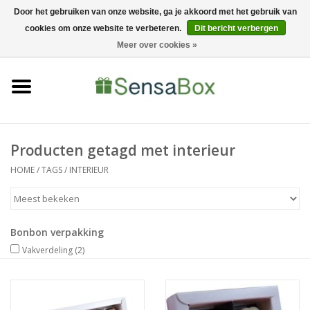
Door het gebruiken van onze website, ga je akkoord met het gebruik van
cookies om onze website te verbeteren.
Dit bericht verbergen
06-22022900
0 Artikelen - €0,00
Meer over cookies »
Home
Shop
Bewerkingen
Producten getagd met interieur
HOME
/
TAGS
/
INTERIEUR
Nieuws
Bonbon verpakking
Vakverdeling
(2)