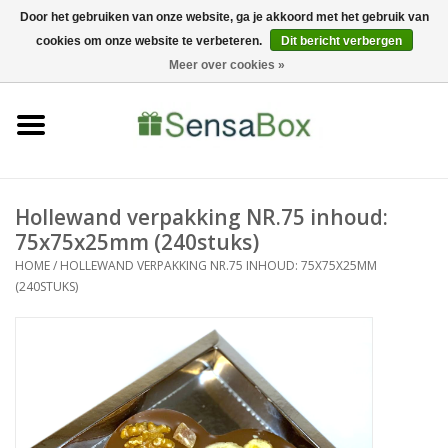
Door het gebruiken van onze website, ga je akkoord met het gebruik van
cookies om onze website te verbeteren.
Dit bericht verbergen
06-22022900
0 Artikelen - €0,00
Meer over cookies »
Home
Shop
Bewerkingen
Hollewand verpakking NR.75 inhoud:
75x75x25mm (240stuks)
Nieuws
HOME
/
HOLLEWAND VERPAKKING NR.75 INHOUD: 75X75X25MM
(240STUKS)