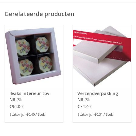
Grotere hoeveelheden bestellen of combineren met diverse
Gerelateerde producten
kleuren ? Dat is bij ons geen probleem!
Neem vrijblijvend contact met ons op via
info@sensabox.nl
.
4vaks interieur tbv
Verzendverpakking
NR.75
NR.75
inh.105x105x28mm
€96,00
€74,40
Stukprijs : €0,40 / Stuk
Stukprijs : €0,31 / Stuk