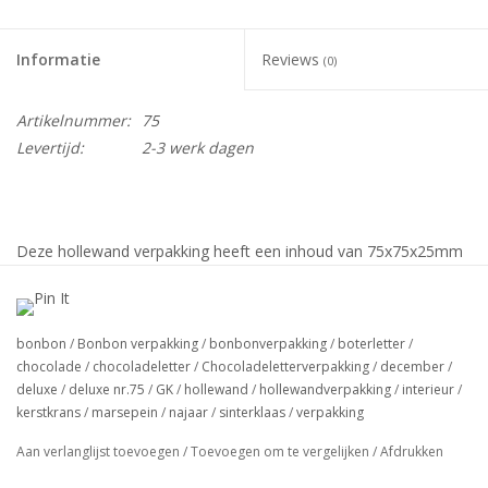
Informatie
Reviews
(0)
Artikelnummer:
75
Levertijd:
2-3 werk dagen
Deze hollewand verpakking heeft een inhoud van 75x75x25mm
verpakt per: 240stuks (Doos en Deksel apart in omdoos)
bonbon
/
Bonbon verpakking
/
bonbonverpakking
/
boterletter
/
Al onze hollewand verpakkingen zijn standaard voedsel veilig
chocolade
/
chocoladeletter
/
Chocoladeletterverpakking
/
december
/
gelamineerd en voorzien van een transparante deksel.
deluxe
/
deluxe nr.75
/
GK
/
hollewand
/
hollewandverpakking
/
interieur
/
kerstkrans
/
marsepein
/
najaar
/
sinterklaas
/
verpakking
Let op:
De kleur van het product op uw scherm kan afwijken
van de daadwerkelijke kleur.
Aan verlanglijst toevoegen
/
Toevoegen om te vergelijken
/
Afdrukken