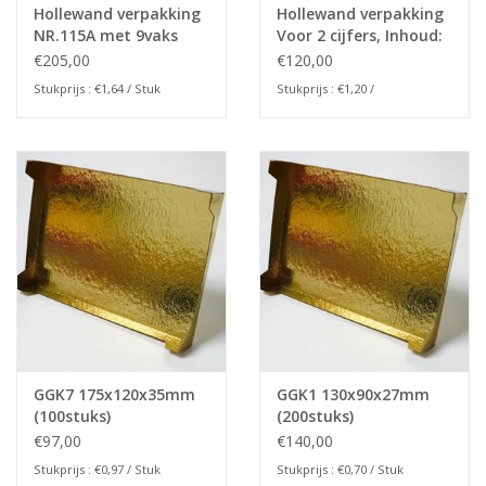
Hollewand verpakking
Hollewand verpakking
NR.115A met 9vaks
Voor 2 cijfers, Inhoud:
interieur (125stuks)
175x240x24mm
€205,00
€120,00
Stukprijs : €1,64 / Stuk
Stukprijs : €1,20 /
GGK7 175x120x35mm
GGK1 130x90x27mm
(100stuks)
(200stuks)
€97,00
€140,00
Stukprijs : €0,97 / Stuk
Stukprijs : €0,70 / Stuk