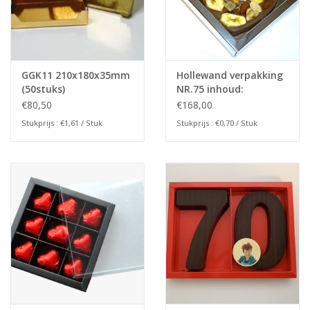
GGK11 210x180x35mm
Hollewand verpakking
(50stuks)
NR.75 inhoud:
75x75x25mm
€80,50
€168,00
(240stuks)
Stukprijs : €1,61 / Stuk
Stukprijs : €0,70 / Stuk