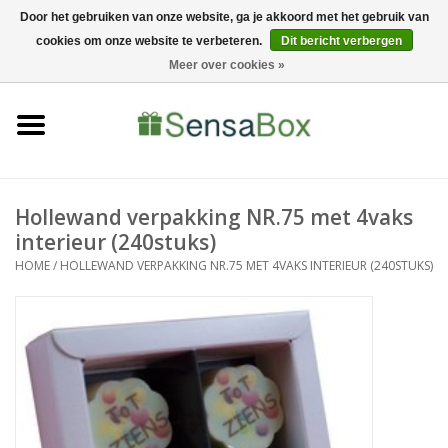
Door het gebruiken van onze website, ga je akkoord met het gebruik van
cookies om onze website te verbeteren.
Dit bericht verbergen
06-22022900
0 Artikelen - €0,00
Meer over cookies »
Home
Shop
Bewerkingen
Hollewand verpakking NR.75 met 4vaks
interieur (240stuks)
Nieuws
HOME
/
HOLLEWAND VERPAKKING NR.75 MET 4VAKS INTERIEUR (240STUKS)