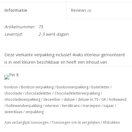
Informatie
Reviews
(0)
Artikelnummer:
75
Levertijd:
2-3 werk dagen
Deze vierkante verpakking inclusief 4vaks interieur gemonteerd
is in veel kleuren beschikbaar en heeft een inhoud van
75x75x25mm. (Vakjes zijn ca.38x38mm)
verpakt per: 240stuks (Doos en Deksel apart in omdoos)
bonbon
/
Bonbon verpakking
/
bonbonverpakking
/
boterletter
/
chocolade
/
chocoladeletter
/
Chocoladeletterverpakking
/
Al onze hollewand verpakkingen zijn standaard voedsel veilig
chocoladeverpakking
/
december
/
deluxe
/
deluxe nr.75
/
GK
/
hollewand
/
hollewandverpakking
/
interieur
/
kerstkrans
/
marsepein
/
najaar
/
gelamineerd en voorzien van een transparante deksel.
sinterklaas
/
verpakking
Let op:
De kleur van het product op uw scherm kan afwijken
van de daadwerkelijke kleur.
Aan verlanglijst toevoegen
/
Toevoegen om te vergelijken
/
Afdrukken