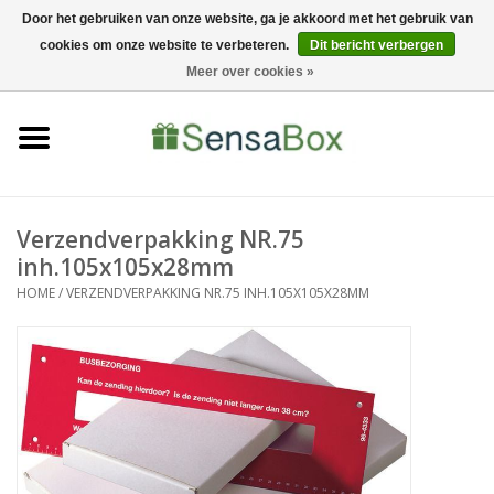
Door het gebruiken van onze website, ga je akkoord met het gebruik van
cookies om onze website te verbeteren.
Dit bericht verbergen
06-22022900
0 Artikelen - €0,00
Meer over cookies »
Home
Shop
Bewerkingen
Verzendverpakking NR.75
inh.105x105x28mm
Nieuws
HOME
/
VERZENDVERPAKKING NR.75 INH.105X105X28MM