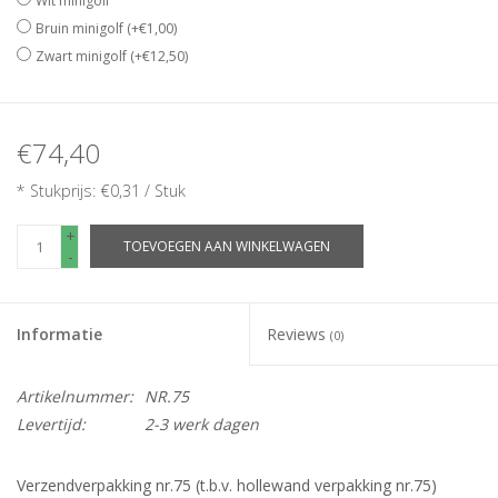
Wit minigolf
Bruin minigolf (+€1,00)
Zwart minigolf (+€12,50)
€74,40
* Stukprijs: €0,31 / Stuk
+
TOEVOEGEN AAN WINKELWAGEN
-
Informatie
Reviews
(0)
Artikelnummer:
NR.75
Levertijd:
2-3 werk dagen
Verzendverpakking nr.75 (t.b.v. hollewand verpakking nr.75)