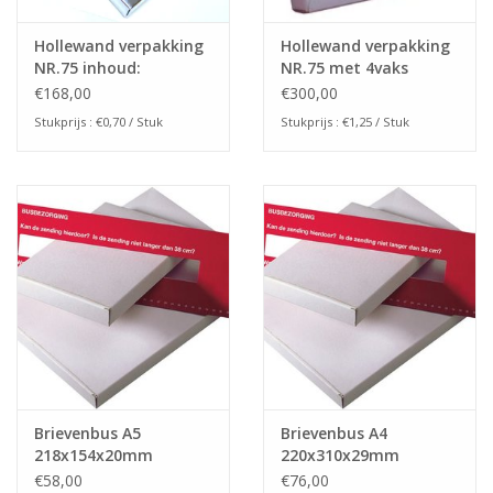
Hollewand verpakking
Hollewand verpakking
NR.75 inhoud:
NR.75 met 4vaks
75x75x25mm
interieur (240stuks)
€168,00
€300,00
(240stuks)
Stukprijs : €0,70 / Stuk
Stukprijs : €1,25 / Stuk
Brievenbus A5
Brievenbus A4
218x154x20mm
220x310x29mm
€58,00
€76,00