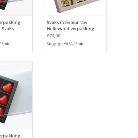
erpakking
9vaks interieur tbv
 9vaks
Hollewand verpakking
25stuks)
NR115A
€74,00
/ Stuk
Stukprijs : €0,59 / Stuk
verpakking is in
chikbaar en heeft
n 115x115x25mm.
 stuks verpakt.
N WINKELWAGEN
erpakking