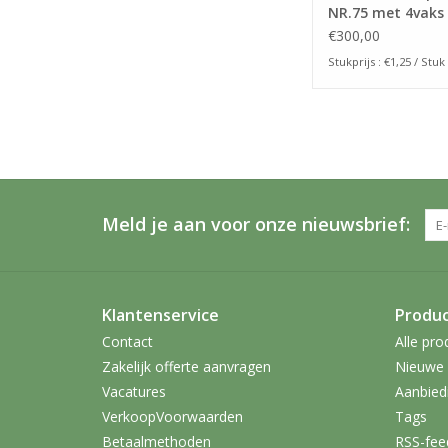
NR.75 met 4vaks
interieur (240stu
€300,00
Stukprijs : €1,25 / Stuk
Meld je aan voor onze nieuwsbrief:
Klantenservice
Produ
Contact
Alle pro
Zakelijk offerte aanvragen
Nieuwe 
Vacatures
Aanbied
VerkoopVoorwaarden
Tags
Betaalmethoden
RSS-fee