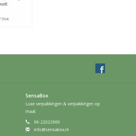
oud:
5mm
/ Stuk
SensaBox
Luxe verpakkingen & verpakkingen op
maat
06-22022900
info@sensabox.nl