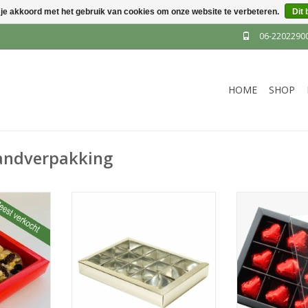
 je akkoord met het gebruik van cookies om onze website te verbeteren.
Dit 
06-2202290
HOME
SHOP
andverpakking
veel kleuren
Deze verpakking is in veel kleuren
Deze vierkan
 een inhoud
beschikbaar en heeft een inhoud
inclusief 9v
e zit per
van 175x120x25mm. met een
gemonteerd is 
akt.
15vaks interieur gemonteerd.
beschikbaar en 
Vakjes zijn ca.35x40mm. verpakt
van 115x115x25
NKELWAGEN
per 100ex
ca.38x38mm. Ze 
ver
TOEVOEGEN AAN WINKELWAGEN
TOEVOEGEN AA