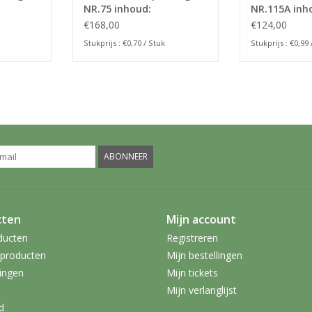
NR.75 inhoud:
NR.115A inh
ks)
75x75x25mm (240stuks)
115x115x2
€168,00
€124,00
(125stuks)
Stukprijs : €0,70 / Stuk
Stukprijs : €0,99 
ABONNEER
cten
Mijn account
ducten
Registreren
producten
Mijn bestellingen
ingen
Mijn tickets
Mijn verlanglijst
d