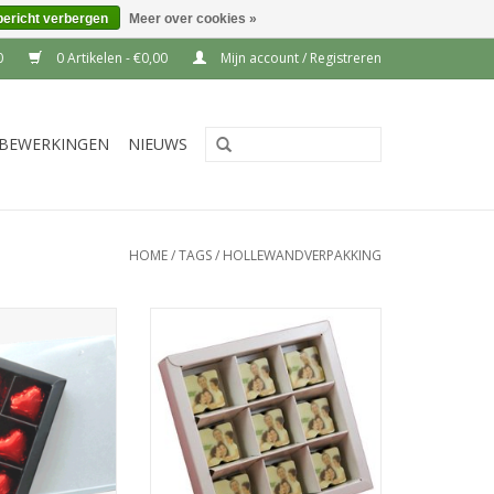
bericht verbergen
Meer over cookies »
0
0 Artikelen - €0,00
Mijn account / Registreren
BEWERKINGEN
NIEUWS
HOME
/
TAGS
/
HOLLEWANDVERPAKKING
te verpakking
9vaks interieur tbv Hollewand
aks interieur
verpakking NR115A
in veel kleuren
TOEVOEGEN AAN WINKELWAGEN
heeft een inhoud
mm. Vakjes zijn
zit per 125 stuks
pakt.
N WINKELWAGEN