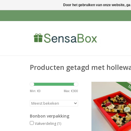
Door het gebruiken van onze website, ga
Producten getagd met hollew
Deze verpakking is in 
beschikbaar en heeft
Min: €
0
Max: €
300
van 175x120x25mm. Z
100 stuks verp
TOEVOEGEN AAN WI
Bonbon verpakking
Vakverdeling
(1)