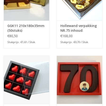
GGK11 210x180x35mm
Hollewand verpakking
(50stuks)
NR.75 inhoud:
75x75x25mm
€80,50
€168,00
(240stuks)
Stukprijs : €1,61 / Stuk
Stukprijs : €0,70 / Stuk