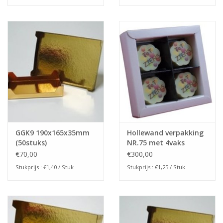
GGK9 190x165x35mm
Hollewand verpakking
(50stuks)
NR.75 met 4vaks
interieur (240stuks)
€70,00
€300,00
Stukprijs : €1,40 / Stuk
Stukprijs : €1,25 / Stuk