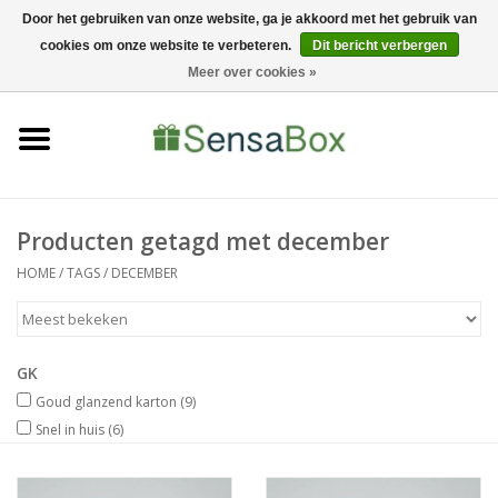
Door het gebruiken van onze website, ga je akkoord met het gebruik van
cookies om onze website te verbeteren.
Dit bericht verbergen
06-22022900
0 Artikelen - €0,00
Meer over cookies »
Home
Shop
Bewerkingen
Producten getagd met december
HOME
/
TAGS
/
DECEMBER
Nieuws
GK
Goud glanzend karton
(9)
Snel in huis
(6)