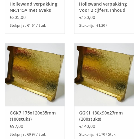
Hollewand verpakking
Hollewand verpakking
NR.115A met 9vaks
Voor 2 cijfers, Inhoud:
interieur (125stuks)
175x240x24mm
€205,00
€120,00
Stukprijs : €1,64 / Stuk
Stukprijs : €1,20 /
GGK7 175x120x35mm
GGK1 130x90x27mm
(100stuks)
(200stuks)
€97,00
€140,00
Stukprijs : €0,97 / Stuk
Stukprijs : €0,70 / Stuk