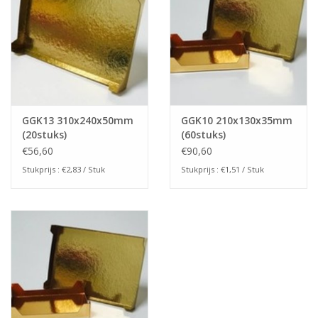
GGK13 310x240x50mm
GGK10 210x130x35mm
(20stuks)
(60stuks)
€56,60
€90,60
Stukprijs : €2,83 / Stuk
Stukprijs : €1,51 / Stuk