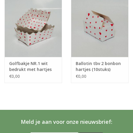
Grotere hoeveelheden bestellen ? Dat is bij ons geen
probleem!
Neem vrijblijvend contact met ons op via
info@sensabox.nl
.
Golfbakje NR.1 wit
Ballotin tbv 2 bonbon
bedrukt met hartjes
hartjes (10stuks)
(50stuks)
€0,00
€0,00
Meld je aan voor onze nieuwsbrief: