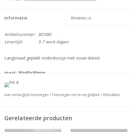
Informatie
Reviews
(0)
Artikelnummer:
BOX80
Levertijd:
5-7 werk dagen
Langsnaad geplakt onderdoosje met vouw deksel.
maat: 80x80x80mm
verpakt per: 25 stuks
Deze verpakking word opgezet geleverd.
Aan verlanglijst toevoegen
/
Toevoegen om te vergelijken
/
Afdrukken
Prijzen zijn exl. bedrukking.
Wilt u deze verpakking in een andere kleur ?
Gerelateerde producten
neem dan gerust contact op.