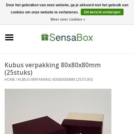
Door het gebruiken van onze website, ga je akkoord met het gebruik van
cookies om onze website te verbeteren.
Dit bericht verbergen
06-22022900
0 Artikelen - €0,00
Meer over cookies »
Home
Shop
Bewerkingen
Kubus verpakking 80x80x80mm
(25stuks)
Nieuws
HOME
/
KUBUS VERPAKKING 80X80X80MM (25STUKS)