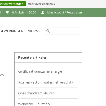
bericht verbergen
Meer over cookies »
4
0 Artikelen - €0,00
Mijn account / Registreren
BEWERKINGEN
NIEUWS
Recente artikelen
certificaat duurzame energie
ct/
Pixel en vector , wat is het verschil ?
Onze standaard kleuren
Webwinkel Keurmerk