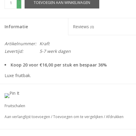
TOEVOEGEN AAN WINKELWAGEN
-
Informatie
Reviews
(0)
Artikelnummer:
Kraft
Levertijd:
5-7 werk dagen
Koop 20 voor €16,00 per stuk en bespaar 36%
Luxe fruitbak.
Maat: 250x180x75mm
Verpakt per: 25stuks
Kleur: bruin kraft (ECO look)
Fruitschalen
Materiaal: minigolf / kraft.
Aan verlanglijst toevoegen
/
Toevoegen om te vergelijken
/
Afdrukken
LETOP: deze Luxe fruitbak word plano geleverd !