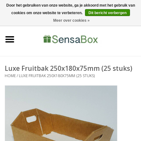
Door het gebruiken van onze website, ga je akkoord met het gebruik van
cookies om onze website te verbeteren.
Dit bericht verbergen
06-22022900
0 Artikelen - €0,00
Meer over cookies »
Home
Shop
Bewerkingen
Luxe Fruitbak 250x180x75mm (25 stuks)
HOME
/
LUXE FRUITBAK 250X180X75MM (25 STUKS)
Nieuws