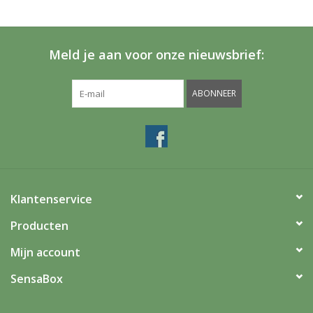
Grotere hoeveelheden bestellen ? Dat is bij ons geen
probleem!
Meld je aan voor onze nieuwsbrief:
Neem vrijblijvend contact met ons op via
info@sensabox.nl
.
ABONNEER
Klantenservice
Producten
Mijn account
SensaBox