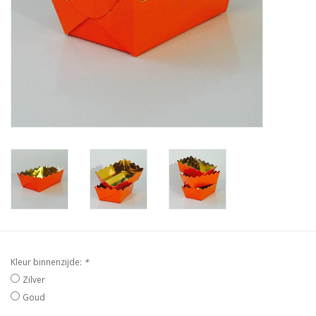
Kleur binnenzijde:
*
Zilver
Goud