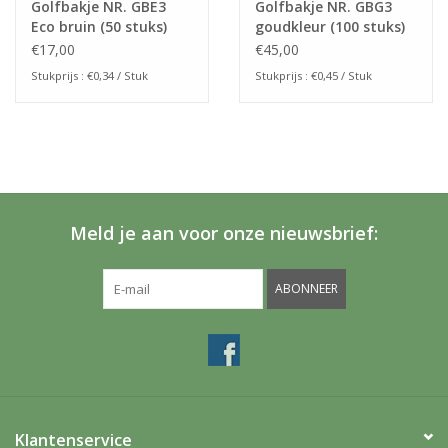
Golfbakje NR. GBE3
Golfbakje NR. GBG3
Eco bruin (50 stuks)
goudkleur (100 stuks)
€17,00
€45,00
Stukprijs : €0,34 / Stuk
Stukprijs : €0,45 / Stuk
Meld je aan voor onze nieuwsbrief:
ABONNEER
Klantenservice