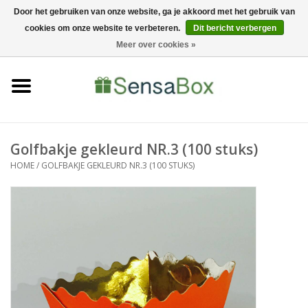
Door het gebruiken van onze website, ga je akkoord met het gebruik van
cookies om onze website te verbeteren.
Dit bericht verbergen
06-22022900
0 Artikelen - €0,00
Meer over cookies »
Home
Shop
Bewerkingen
Golfbakje gekleurd NR.3 (100 stuks)
HOME
/
GOLFBAKJE GEKLEURD NR.3 (100 STUKS)
Nieuws