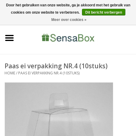
Door het gebruiken van onze website, ga je akkoord met het gebruik van
cookies om onze website te verbeteren.
Dit bericht verbergen
06-22022900
0 Artikelen - €0,00
Meer over cookies »
Home
Shop
Bewerkingen
Paas ei verpakking NR.4 (10stuks)
HOME
/
PAAS EI VERPAKKING NR.4 (10STUKS)
Nieuws