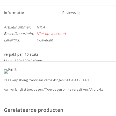
Informatie
Reviews
(0)
Artikelnummer:
NR.4
Beschikbaarheid:
Niet op voorraad
Levertijd:
1-3weken
verpakt per: 10 stuks
Maat: 180x120x240mm
transparante verpakking met handvat
ideaal geschikt voor een paas ei.
Paas verpakking
/
Voorjaar verpakkingen PAASHAAS PAASEI
Aan verlanglijst toevoegen
/
Toevoegen om te vergelijken
/
Afdrukken
Grotere hoeveelheden bestellen ? Dat is bij ons geen
probleem!
Gerelateerde producten
Neem vrijblijvend contact met ons op via
info@sensabox.nl
.