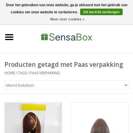
Door het gebruiken van onze website, ga je akkoord met het gebruik van
cookies om onze website te verbeteren.
Dit bericht verbergen
06-22022900
0 Artikelen - €0,00
Meer over cookies »
Home
Shop
Bewerkingen
Producten getagd met Paas verpakking
HOME
/
TAGS
/
PAAS VERPAKKING
Nieuws