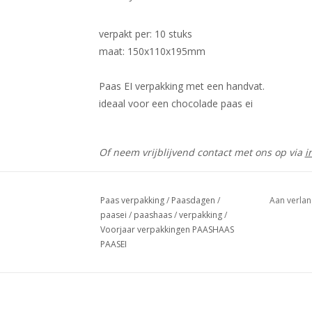
verpakt per: 10 stuks
maat: 150x110x195mm
Paas EI verpakking met een handvat.
ideaal voor een chocolade paas ei
Of neem vrijblijvend contact met ons op via
i
Paas verpakking
/
Paasdagen
/
Aan verlan
paasei
/
paashaas
/
verpakking
/
Voorjaar verpakkingen PAASHAAS
PAASEI