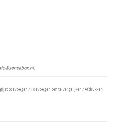
nfo@sensabox.nl
.
glijst toevoegen
/
Toevoegen om te vergelijken
/
Afdrukken