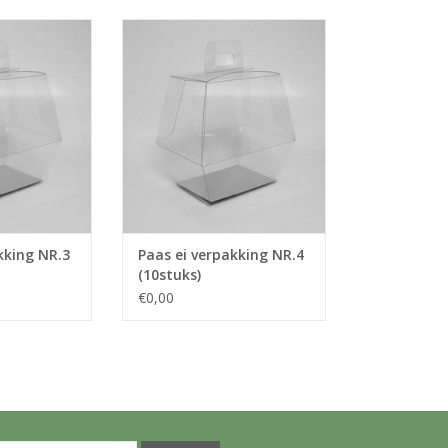
kking NR.3
Paas ei verpakking NR.4
ks)
(10stuks)
 WINKELWAGEN
TOEVOEGEN AAN WINKELWAGEN
kking NR.3
Paas ei verpakking NR.4
(10stuks)
€0,00