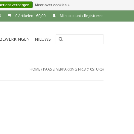
bericht verbergen
Meer over cookies »
0
0 Artikelen - €0,00
Mijn account / Registreren
BEWERKINGEN
NIEUWS
HOME
/
PAAS EI VERPAKKING NR.3 (10STUKS)