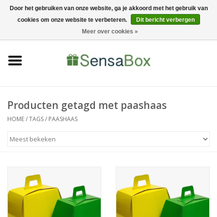
Door het gebruiken van onze website, ga je akkoord met het gebruik van
cookies om onze website te verbeteren.
Dit bericht verbergen
06-22022900
0 Artikelen - €0,00
Meer over cookies »
Home
Shop
Bewerkingen
Producten getagd met paashaas
HOME
/
TAGS
/
PAASHAAS
Nieuws