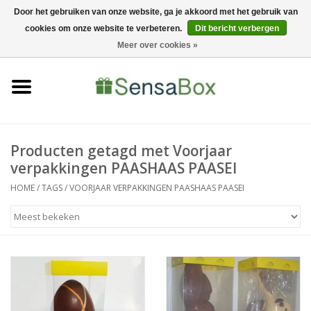
Door het gebruiken van onze website, ga je akkoord met het gebruik van
cookies om onze website te verbeteren.
Dit bericht verbergen
06-22022900
0 Artikelen - €0,00
Meer over cookies »
Home
Shop
Bewerkingen
Producten getagd met Voorjaar
verpakkingen PAASHAAS PAASEI
Nieuws
HOME
/
TAGS
/
VOORJAAR VERPAKKINGEN PAASHAAS PAASEI