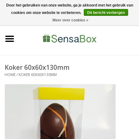
Door het gebruiken van onze website, ga je akkoord met het gebruik van
cookies om onze website te verbeteren.
Dit bericht verbergen
06-22022900
0 Artikelen - €0,00
Meer over cookies »
Home
Shop
Bewerkingen
Koker 60x60x130mm
HOME
/
KOKER 60X60X130MM
Nieuws