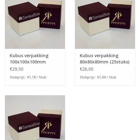
Kubus verpakking
Kubus verpakking
100x100x100mm
80x80x80mm (25stuks)
(25stuks)
€29,50
€26,00
Stukprijs : €1,18 / Stuk
Stukprijs : €1,04 / Stuk