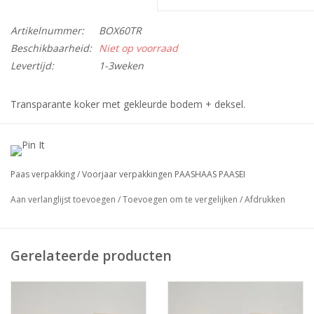
Artikelnummer:
BOX60TR
Beschikbaarheid:
Niet op voorraad
Levertijd:
1-3weken
Transparante koker met gekleurde bodem + deksel.
verpakt per: 100 stuks
inhoud: 60x60x130mm
Paas verpakking
/
Voorjaar verpakkingen PAASHAAS PAASEI
Prijs op aanvraag
Aan verlanglijst toevoegen
/
Toevoegen om te vergelijken
/
Afdrukken
Neem vrijblijvend contact met ons op via
info@sensabox.nl
.
Gerelateerde producten