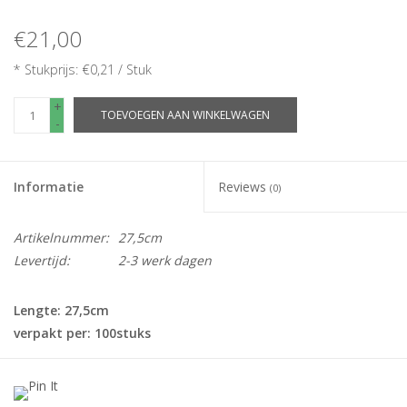
€21,00
* Stukprijs: €0,21 / Stuk
+
TOEVOEGEN AAN WINKELWAGEN
-
Informatie
Reviews
(0)
Artikelnummer:
27,5cm
Levertijd:
2-3 werk dagen
Lengte: 27,5cm
verpakt per: 100stuks
Deze ei onderstaanders zorgen er voor dat het (chocolade) ei
op zijn plek blijft.