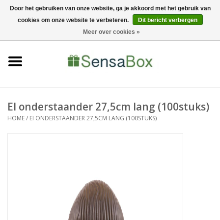
Door het gebruiken van onze website, ga je akkoord met het gebruik van
cookies om onze website te verbeteren.
Dit bericht verbergen
06-22022900
0 Artikelen - €0,00
Meer over cookies »
Home
Shop
Bewerkingen
EI onderstaander 27,5cm lang (100stuks)
HOME
/
EI ONDERSTAANDER 27,5CM LANG (100STUKS)
Nieuws