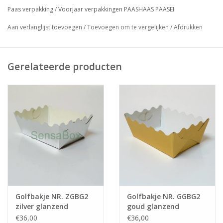
Paas verpakking
/
Voorjaar verpakkingen PAASHAAS PAASEI
Aan verlanglijst toevoegen
/
Toevoegen om te vergelijken
/
Afdrukken
Grotere hoeveelheden bestellen ? Dat is bij ons geen
probleem!
Neem vrijblijvend contact met ons op via
info@sensabox.nl
.
Gerelateerde producten
Golfbakje NR. ZGBG2
Golfbakje NR. GGBG2
zilver glanzend
goud glanzend
(100stuks)
(100stuks)
€36,00
€36,00