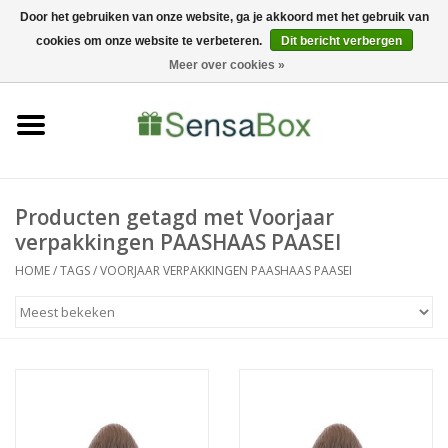
Door het gebruiken van onze website, ga je akkoord met het gebruik van
cookies om onze website te verbeteren.
Dit bericht verbergen
06-22022900
0 Artikelen - €0,00
Meer over cookies »
Home
Shop
Bewerkingen
Producten getagd met Voorjaar
verpakkingen PAASHAAS PAASEI
Nieuws
HOME
/
TAGS
/
VOORJAAR VERPAKKINGEN PAASHAAS PAASEI