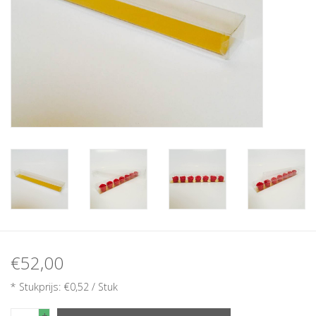
€52,00
* Stukprijs: €0,52 / Stuk
+