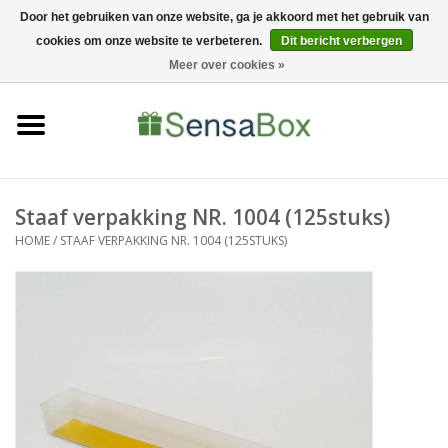
Door het gebruiken van onze website, ga je akkoord met het gebruik van
cookies om onze website te verbeteren.
Dit bericht verbergen
06-22022900
0 Artikelen - €0,00
Meer over cookies »
Home
Shop
Bewerkingen
Staaf verpakking NR. 1004 (125stuks)
HOME
/
STAAF VERPAKKING NR. 1004 (125STUKS)
Nieuws