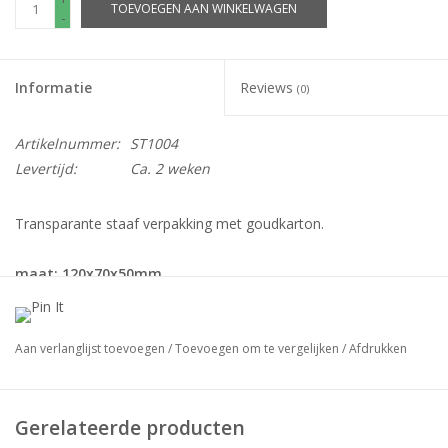
TOEVOEGEN AAN WINKELWAGEN
-
Informatie
Reviews
(0)
Artikelnummer:
ST1004
Levertijd:
Ca. 2 weken
Transparante staaf verpakking met goudkarton.
maat: 120x70x50mm
goudkarton: 340grams
verpakt per: 125stuks
deksel hoogte: 20mm
Aan verlanglijst toevoegen
/
Toevoegen om te vergelijken
/
Afdrukken
Gerelateerde producten