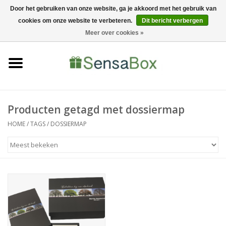
Door het gebruiken van onze website, ga je akkoord met het gebruik van
cookies om onze website te verbeteren.
Dit bericht verbergen
06-22022900
0 Artikelen - €0,00
Meer over cookies »
Home
Shop
Bewerkingen
Producten getagd met dossiermap
HOME
/
TAGS
/
DOSSIERMAP
Nieuws