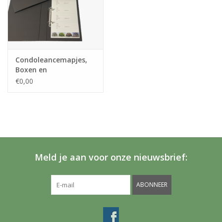
Condoleancemapjes,
Boxen en
dossiermappen in Uw
€0,00
huisstijl
Meld je aan voor onze nieuwsbrief:
ABONNEER