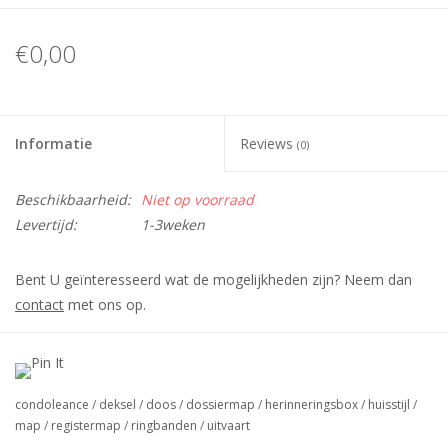
€0,00
Informatie
Reviews
(0)
Beschikbaarheid:
Niet op voorraad
Levertijd:
1-3weken
Bent U geïnteresseerd wat de mogelijkheden zijn? Neem dan
contact
met ons op.
Wij van SensaBox denken graag met U mee in het realiseren
van uw gepersonaliseerde op maat gemaakte condoleance
mapjes, herinneringsboxen, dossier mappen
condoleance
/
deksel
/
doos
/
dossiermap
/
herinneringsbox
/
huisstijl
/
Deze producten worden op maat gemaakt, er staan
map
/
registermap
/
ringbanden
/
uitvaart