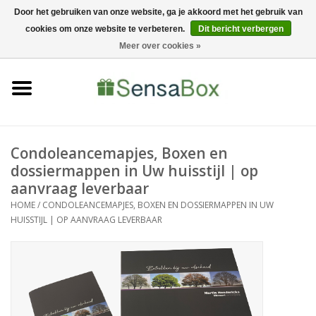
Door het gebruiken van onze website, ga je akkoord met het gebruik van
cookies om onze website te verbeteren.
Dit bericht verbergen
06-22022900
0 Artikelen - €0,00
Meer over cookies »
Home
Shop
Bewerkingen
Condoleancemapjes, Boxen en
dossiermappen in Uw huisstijl | op
aanvraag leverbaar
Nieuws
HOME
/
CONDOLEANCEMAPJES, BOXEN EN DOSSIERMAPPEN IN UW
HUISSTIJL | OP AANVRAAG LEVERBAAR