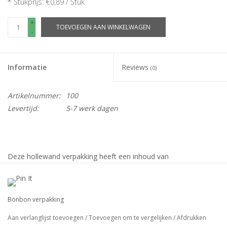
* Stukprijs: €0,89 / Stuk
+
TOEVOEGEN AAN WINKELWAGEN
-
Informatie
Reviews
(0)
Artikelnummer:
100
Levertijd:
5-7 werk dagen
Deze hollewand verpakking heeft een inhoud van
100x100x20mm
verpakt per: 175stuks
Bonbon verpakking
Aan verlanglijst toevoegen
/
Toevoegen om te vergelijken
/
Afdrukken
Al onze hollewand verpakkingen zijn standaard voedsel veilig