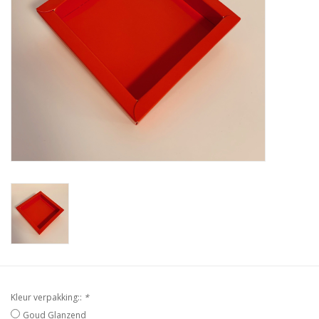
Kleur verpakking::
*
Goud Glanzend