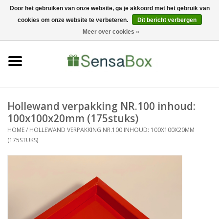
Door het gebruiken van onze website, ga je akkoord met het gebruik van
cookies om onze website te verbeteren.
Dit bericht verbergen
06-22022900
0 Artikelen - €0,00
Meer over cookies »
Home
Shop
Bewerkingen
Hollewand verpakking NR.100 inhoud:
100x100x20mm (175stuks)
Nieuws
HOME
/
HOLLEWAND VERPAKKING NR.100 INHOUD: 100X100X20MM
(175STUKS)