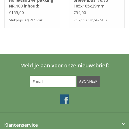
Hollewand verpakking
Brievenbus NR.75
NR.100 inhoud:
105x105x29mm
100x100x20mm(175stuks)
€155,00
€54,00
Stukprijs : €0,89 / Stuk
Stukprijs : €0,54 / Stuk
Meld je aan voor onze nieuwsbrief:
ABONNEER
Klantenservice