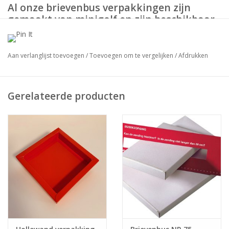
Al onze brievenbus verpakkingen zijn
gemaakt van minigolf en zijn beschikbaar
in 3 kleuren.
Aan verlanglijst toevoegen
/
Toevoegen om te vergelijken
/
Afdrukken
Grotere hoeveelheden bestellen ? Dat is bij ons geen
probleem!
Gerelateerde producten
Neem vrijblijvend contact met ons op via
info@sensabox.nl
.