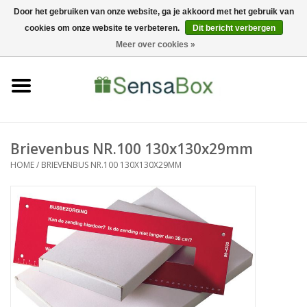
Door het gebruiken van onze website, ga je akkoord met het gebruik van
cookies om onze website te verbeteren.
Dit bericht verbergen
06-22022900
0 Artikelen - €0,00
Meer over cookies »
Home
Shop
Bewerkingen
Brievenbus NR.100 130x130x29mm
HOME
/
BRIEVENBUS NR.100 130X130X29MM
Nieuws