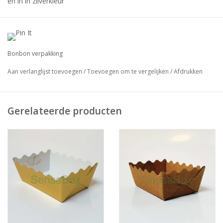
en in in zilverkleur
verpakt per: 100stuks
Bonbon verpakking
Grotere hoeveelheden bestellen ? Dat is bij ons geen
probleem!
Aan verlanglijst toevoegen
/
Toevoegen om te vergelijken
/
Afdrukken
Neem vrijblijvend contact met ons op via
info@sensabox.nl
.
Gerelateerde producten