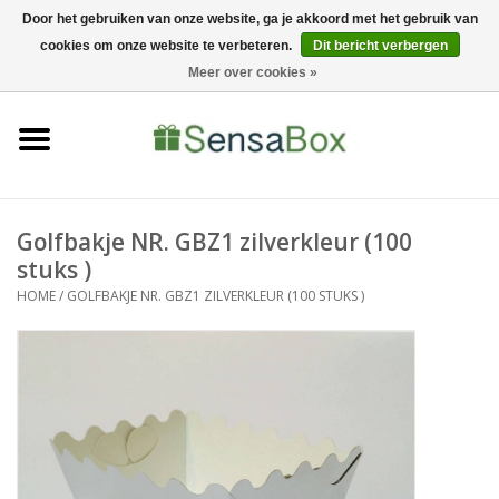
Door het gebruiken van onze website, ga je akkoord met het gebruik van
cookies om onze website te verbeteren.
Dit bericht verbergen
06-22022900
0 Artikelen - €0,00
Meer over cookies »
Home
Shop
Bewerkingen
Golfbakje NR. GBZ1 zilverkleur (100
stuks )
Nieuws
HOME
/
GOLFBAKJE NR. GBZ1 ZILVERKLEUR (100 STUKS )