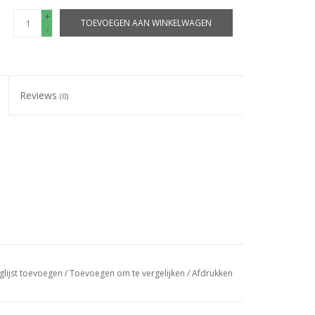
+
TOEVOEGEN AAN WINKELWAGEN
-
Reviews
(0)
glijst toevoegen
/
Toevoegen om te vergelijken
/
Afdrukken
ons geen probleem!