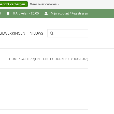
bericht verbergen
Meer over cookies »
0
0 Artikelen - €0,00
Mijn account / Registreren
BEWERKINGEN
NIEUWS
HOME
/
GOLFBAKJE NR. GBG1 GOUDKLEUR (100 STUKS)