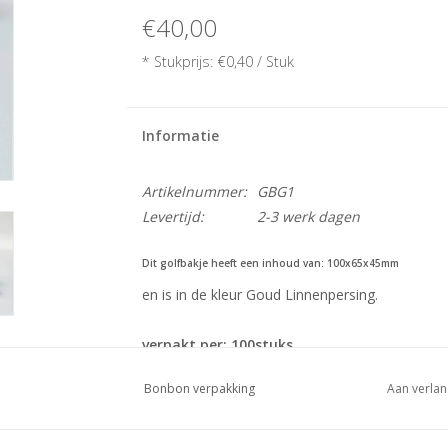
€40,00
* Stukprijs: €0,40 / Stuk
Informatie
Artikelnummer:
GBG1
Levertijd:
2-3 werk dagen
Dit golfbakje heeft een inhoud van: 100x65x45mm
en is in de kleur Goud Linnenpersing.
verpakt per: 100stuks
Bonbon verpakking
Aan verlan
Grotere hoeveelheden bestellen ? Dat is bij 