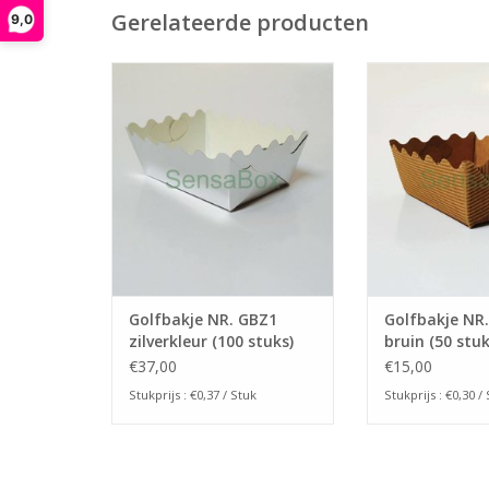
Gerelateerde producten
9,0
Golfbakje NR. GBZ1 zilverkleur
Golfbakje NR. G
(100 stuks)
(50 st
TOEVOEGEN AAN WINKELWAGEN
TOEVOEGEN AAN
Golfbakje NR. GBZ1
Golfbakje NR
zilverkleur (100 stuks)
bruin (50 stuk
€37,00
€15,00
Stukprijs : €0,37 / Stuk
Stukprijs : €0,30 /