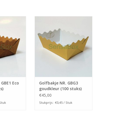
Neem vrijblijvend contact met ons op via
inf
BE1 Eco bruin
Golfbakje NR. GBG3 goudkleur
uks)
(100 stuks)
 WINKELWAGEN
TOEVOEGEN AAN WINKELWAGEN
. GBE1 Eco
Golfbakje NR. GBG3
s)
goudkleur (100 stuks)
€45,00
 Stuk
Stukprijs : €0,45 / Stuk