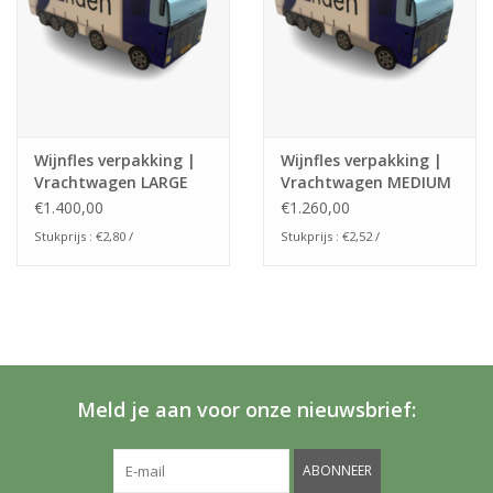
Wijnfles verpakking |
Wijnfles verpakking |
Vrachtwagen LARGE
Vrachtwagen MEDIUM
440x110x110mm
310x95x95mm
€1.400,00
€1.260,00
Stukprijs : €2,80 /
Stukprijs : €2,52 /
Meld je aan voor onze nieuwsbrief:
ABONNEER