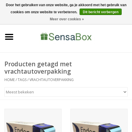
Door het gebruiken van onze website, ga je akkoord met het gebruik van
cookies om onze website te verbeteren.
Dit bericht verbergen
06-22022900
0 Artikelen - €0,00
Meer over cookies »
Home
Shop
Bewerkingen
Producten getagd met
vrachtautoverpakking
Nieuws
HOME
/
TAGS
/
VRACHTAUTOVERPAKKING