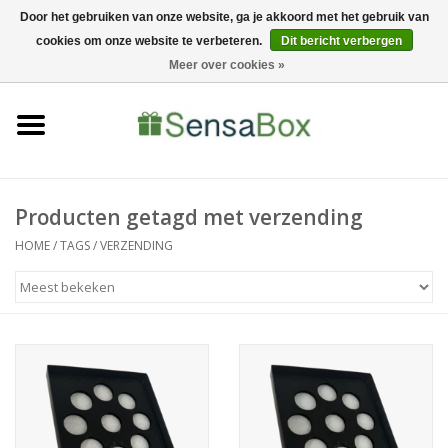
Door het gebruiken van onze website, ga je akkoord met het gebruik van
cookies om onze website te verbeteren.
Dit bericht verbergen
06-22022900
0 Artikelen - €0,00
Meer over cookies »
Home
Shop
Bewerkingen
Producten getagd met verzending
HOME
/
TAGS
/
VERZENDING
Nieuws