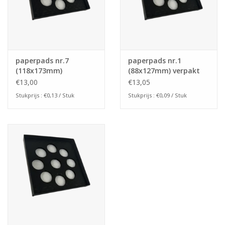
paperpads nr.7
paperpads nr.1
(118x173mm)
(88x127mm) verpakt
per 145ex
€13,00
€13,05
Stukprijs : €0,13 / Stuk
Stukprijs : €0,09 / Stuk