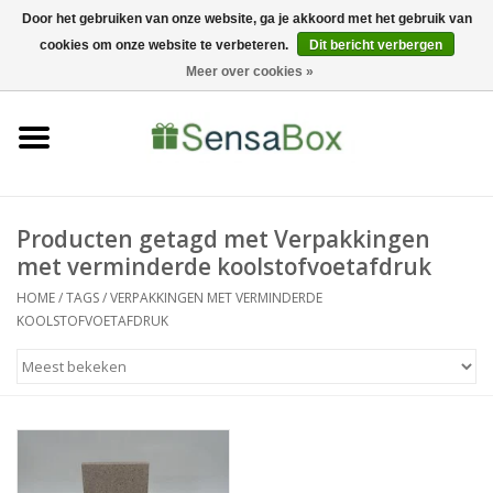
Door het gebruiken van onze website, ga je akkoord met het gebruik van
cookies om onze website te verbeteren.
Dit bericht verbergen
06-22022900
0 Artikelen - €0,00
Meer over cookies »
Home
Shop
Bewerkingen
Producten getagd met Verpakkingen
met verminderde koolstofvoetafdruk
Nieuws
HOME
/
TAGS
/
VERPAKKINGEN MET VERMINDERDE
KOOLSTOFVOETAFDRUK