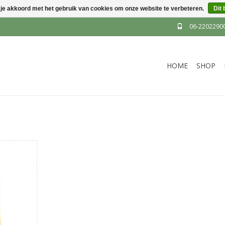
 je akkoord met het gebruik van cookies om onze website te verbeteren.
Dit 
06-2202290
HOME
SHOP
daard zijn
e panelen.
orden ook
e zijn aan
ien van een
tape.
NKELWAGEN