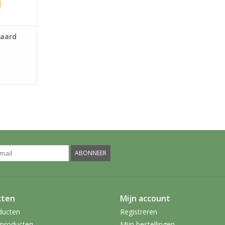
daard
ABONNEER
cten
Mijn account
ducten
Registreren
producten
Mijn bestellingen