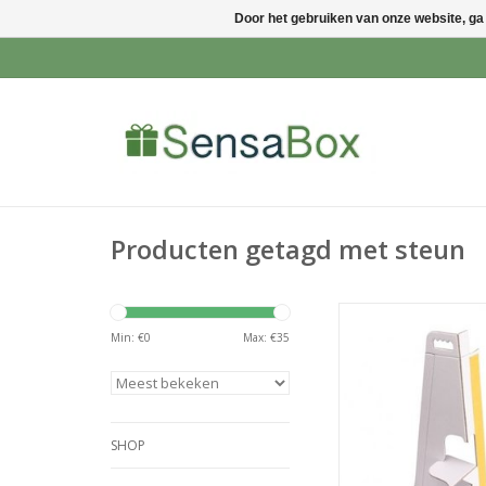
Door het gebruiken van onze website, ga
Producten getagd met steun
Deze kartonnen stan
geschikt voor divers
Min: €
0
Max: €
35
Deze Standaards w
wel ezels genoemd. Z
2zijden wit en voorz
dubbelzijdige 
SHOP
TOEVOEGEN AAN WI