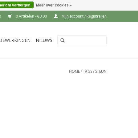
bericht verbergen
Meer over cookies »
0
0 Artikelen - €0,00
Mijn account / Registreren
BEWERKINGEN
NIEUWS
HOME
/
TAGS
/
STEUN