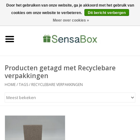
Door het gebruiken van onze website, ga je akkoord met het gebruik van
cookies om onze website te verbeteren.
Dit bericht verbergen
06-22022900
0 Artikelen - €0,00
Meer over cookies »
Home
Shop
Bewerkingen
Producten getagd met Recyclebare
verpakkingen
Nieuws
HOME
/
TAGS
/
RECYCLEBARE VERPAKKINGEN