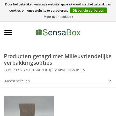
Door het gebruiken van onze website, ga je akkoord met het gebruik van
cookies om onze website te verbeteren.
Dit bericht verbergen
06-22022900
0 Artikelen - €0,00
Meer over cookies »
Home
Shop
Bewerkingen
Producten getagd met Milieuvriendelijke
verpakkingsopties
Nieuws
HOME
/
TAGS
/
MILIEUVRIENDELIJKE VERPAKKINGSOPTIES