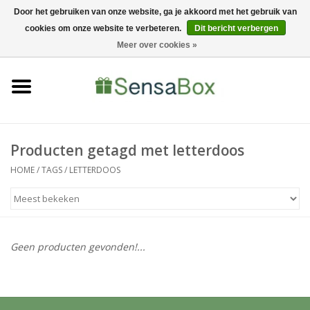
Door het gebruiken van onze website, ga je akkoord met het gebruik van
cookies om onze website te verbeteren.
Dit bericht verbergen
06-22022900
0 Artikelen - €0,00
Meer over cookies »
Home
Shop
Bewerkingen
Producten getagd met letterdoos
HOME
/
TAGS
/
LETTERDOOS
Nieuws
Geen producten gevonden!...