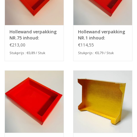
Hollewand verpakking
Hollewand verpakking
NR.75 inhoud:
NR.1 inhoud:
75x75x25mm(240stuks)
130x90x27mm
€213,00
€114,55
Stukprijs : €0,89 / Stuk
Stukprijs : €0,79 / Stuk