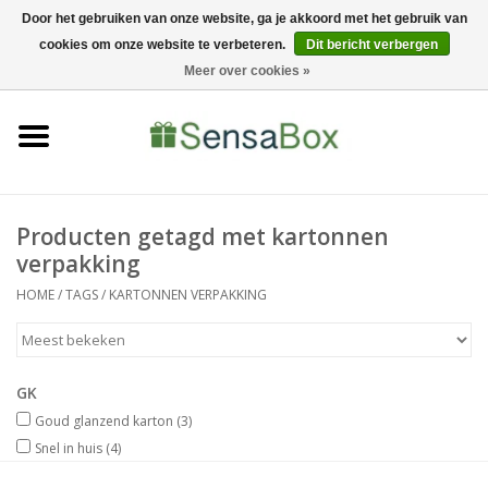
Door het gebruiken van onze website, ga je akkoord met het gebruik van
cookies om onze website te verbeteren.
Dit bericht verbergen
06-22022900
0 Artikelen - €0,00
Meer over cookies »
Home
Shop
Bewerkingen
Producten getagd met kartonnen
verpakking
Nieuws
HOME
/
TAGS
/
KARTONNEN VERPAKKING
GK
Goud glanzend karton
(3)
Snel in huis
(4)