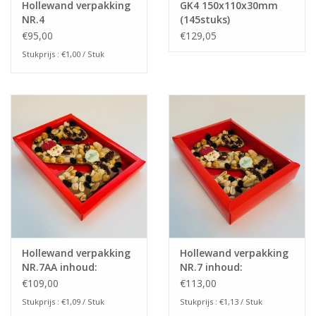
Hollewand verpakking
GK4 150x110x30mm
NR.4
(145stuks)
inhoud:150x110x30mm
€95,00
€129,05
Stukprijs : €1,00 / Stuk
Hollewand verpakking
Hollewand verpakking
NR.7AA inhoud:
NR.7 inhoud:
175x120x20mm
175x120x35mm
€109,00
€113,00
Stukprijs : €1,09 / Stuk
Stukprijs : €1,13 / Stuk