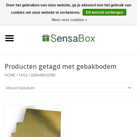
Door het gebruiken van onze website, ga je akkoord met het gebruik van
cookies om onze website te verbeteren.
Dit bericht verbergen
06-22022900
0 Artikelen - €0,00
Meer over cookies »
Home
Shop
Bewerkingen
Producten getagd met gebakbodem
HOME
/
TAGS
/
GEBAKBODEM
Nieuws