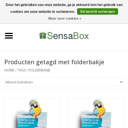
Door het gebruiken van onze website, ga je akkoord met het gebruik van
cookies om onze website te verbeteren.
Dit bericht verbergen
06-22022900
0 Artikelen - €0,00
Meer over cookies »
Home
Shop
Bewerkingen
Producten getagd met folderbakje
HOME
/
TAGS
/
FOLDERBAKJE
Nieuws