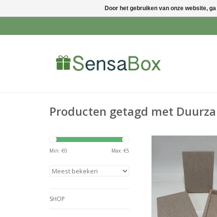
Door het gebruiken van onze website, ga
Producten getagd met Duurz
Kies voor onze inn
doosjes van caca
Min: €
0
Max: €
5
papier en geef je ch
perfecte presentat
ecovriendelijke verpa
talloze voorde
SHOP
TOEVOEGEN AAN WI