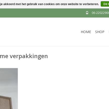
 je akkoord met het gebruik van cookies om onze website te verbeteren.
Dit 
06-2202290
HOME
SHOP
ame verpakkingen
ovatieve
odoppen
ocolade de
ie. Deze
kking biedt
len.
NKELWAGEN