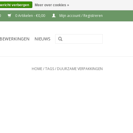
bericht verbergen
Meer over cookies »
0
0 Artikelen - €0,00
Mijn account / Registreren
BEWERKINGEN
NIEUWS
HOME
/
TAGS
/
DUURZAME VERPAKKINGEN